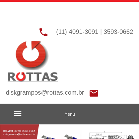

(11) 4091-3091 | 3593-0662

diskgrampos@rottas.com.br
Menu
Previous
Nex