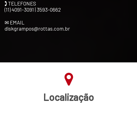
🕽 TELEFONES
(11) 4091-3091 | 3593-0662
✉ EMAIL
diskgrampos@rottas.com.br
Localização